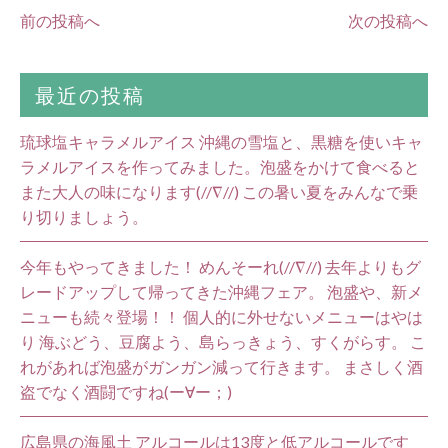
前の投稿へ
次の投稿へ
最近の投稿
琉球塩キャラメルアイス 沖縄の雪塩と、黒糖を使いキャ
ラメルアイスを作ってみました。泡盛をかけて食べると
また大人の味になります(//∇//) この暑い夏をみんなで乗
り切りましょう。
今年もやってきました！ めんそーれ(//∇//) 去年よりもグ
レードアップして帰ってきた沖縄フェア。 泡盛や、新メ
ニューも続々登場！！ 個人的に外せないメニューはやは
り 海ぶどう、豆腐よう、島らっきょう、すくがらす。 こ
れがあれば泡盛がガンガン減って行きます。 まさしく酒
盗でなく酒闘ですね(ー∀ー；)
広島県の海風土 アルコールは13度と低アルコールです