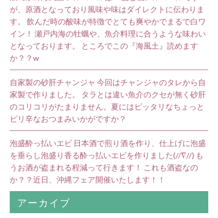
が、原酒となっており風味や味はダイレクトに伝わりま
す。 飲んだ時の酸味が特徴でとても爽やかでまるで白ワ
イン！ 瀬戸内海の牡蠣や、魚介料理に合うような味わい
となっております。 ところでこの『海風土』読めます
か？？w
自家製の砂肝チャンジャ 今回はチャンジャのタレから自
家製で作りました。 タラとは違い魚介のクセが無く砂肝
のコリコリがたまりません。夏にはピッタリなちょっと
ピリ辛なおつまみいかがですか？
泡盛酔っ払いエビ 日本酒で煎り酒を作り、仕上げに泡盛
を垂らし泡盛り香る酔っ払いエビを作りました(//∇//) も
うお酒が盗まれる程減って行きます！ これも酒盗なの
か？？近日、沖縄フェア開催いたします！！
アーカイブ