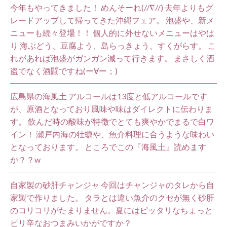
今年もやってきました！ めんそーれ(//∇//) 去年よりもグ
レードアップして帰ってきた沖縄フェア。 泡盛や、新メ
ニューも続々登場！！ 個人的に外せないメニューはやは
り 海ぶどう、豆腐よう、島らっきょう、すくがらす。 こ
れがあれば泡盛がガンガン減って行きます。 まさしく酒
盗でなく酒闘ですね(ー∀ー；)
広島県の海風土 アルコールは13度と低アルコールです
が、原酒となっており風味や味はダイレクトに伝わりま
す。 飲んだ時の酸味が特徴でとても爽やかでまるで白ワ
イン！ 瀬戸内海の牡蠣や、魚介料理に合うような味わい
となっております。 ところでこの『海風土』読めます
か？？w
自家製の砂肝チャンジャ 今回はチャンジャのタレから自
家製で作りました。 タラとは違い魚介のクセが無く砂肝
のコリコリがたまりません。夏にはピッタリなちょっと
ピリ辛なおつまみいかがですか？