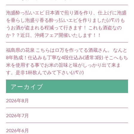
泡盛酔っ払いエビ 日本酒で煎り酒を作り、仕上げに泡盛
を垂らし泡盛り香る酔っ払いエビを作りました(//∇//) も
うお酒が盗まれる程減って行きます！ これも酒盗なの
か？？近日、沖縄フェア開催いたします！！
福島県の花泉 こちらはロ万を作ってる酒蔵さん。 なんと
8年熟成！仕込みも丁寧な4段仕込み(通常3段) そこへもち
米を使用する事でお米の旨味と味がしっかり出て来ま
す。是非1杯飲んでみて下さい(//∇//)
アーカイブ
2026年8月
2026年7月
2026年6月