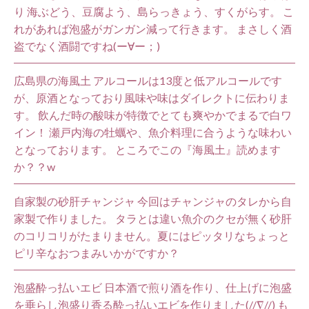
り 海ぶどう、豆腐よう、島らっきょう、すくがらす。 こ
れがあれば泡盛がガンガン減って行きます。 まさしく酒
盗でなく酒闘ですね(ー∀ー；)
広島県の海風土 アルコールは13度と低アルコールです
が、原酒となっており風味や味はダイレクトに伝わりま
す。 飲んだ時の酸味が特徴でとても爽やかでまるで白ワ
イン！ 瀬戸内海の牡蠣や、魚介料理に合うような味わい
となっております。 ところでこの『海風土』読めます
か？？w
自家製の砂肝チャンジャ 今回はチャンジャのタレから自
家製で作りました。 タラとは違い魚介のクセが無く砂肝
のコリコリがたまりません。夏にはピッタリなちょっと
ピリ辛なおつまみいかがですか？
泡盛酔っ払いエビ 日本酒で煎り酒を作り、仕上げに泡盛
を垂らし泡盛り香る酔っ払いエビを作りました(//∇//) も