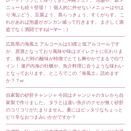
ニューも続々登場！！ 個人的に外せないメニューはやは
り 海ぶどう、豆腐よう、島らっきょう、すくがらす。 こ
れがあれば泡盛がガンガン減って行きます。 まさしく酒
盗でなく酒闘ですね(ー∀ー；)
広島県の海風土 アルコールは13度と低アルコールです
が、原酒となっており風味や味はダイレクトに伝わりま
す。 飲んだ時の酸味が特徴でとても爽やかでまるで白ワ
イン！ 瀬戸内海の牡蠣や、魚介料理に合うような味わい
となっております。 ところでこの『海風土』読めます
か？？w
自家製の砂肝チャンジャ 今回はチャンジャのタレから自
家製で作りました。 タラとは違い魚介のクセが無く砂肝
のコリコリがたまりません。夏にはピッタリなちょっと
ピリ辛なおつまみいかがですか？