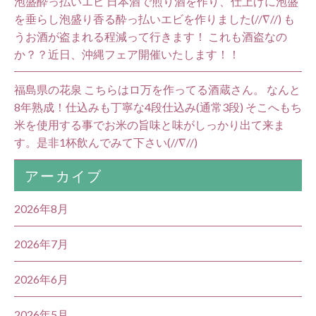
泡盛酔っ払いエビ 日本酒で煎り酒を作り、仕上げに泡盛
を垂らし泡盛り香る酔っ払いエビを作りました(//∇//) も
うお酒が盗まれる程減って行きます！ これも酒盗なの
か？？近日、沖縄フェア開催いたします！！
福島県の花泉 こちらはロ万を作ってる酒蔵さん。 なんと
8年熟成！仕込みも丁寧な4段仕込み(通常3段) そこへもち
米を使用する事でお米の旨味と味がしっかり出て来ま
す。是非1杯飲んでみて下さい(//∇//)
アーカイブ
2026年8月
2026年7月
2026年6月
2026年5月