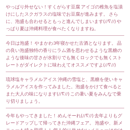
やっぱり外せない！すくがらす豆腐 アイゴの稚魚を塩漬
けにしたスクガラスの塩味でお豆腐が進みます。 さら
に、泡盛も合わせるともっと進んでしまいます(//∇//) や
っぱり夏は沖縄料理が食べたくなりますね。
今日は泡盛！ やまかわ3年寝かせた古酒となります。 品
の良い泡盛独特の香りにラム酒を思わせるような黒糖の
ような後味の甘さが水割りでも無くロックでも無くスト
レートがダイレクトに味わえてオススメですよ(//∇//)
琉球塩キャラメルアイス 沖縄の雪塩と、黒糖を使いキャ
ラメルアイスを作ってみました。泡盛をかけて食べると
また大人の味になります(//∇//) この暑い夏をみんなで乗
り切りましょう。
今年もやってきました！ めんそーれ(//∇//) 去年よりもグ
レードアップして帰ってきた沖縄フェア。 泡盛や、新メ
ニューも続々登場！！ 個人的に外せないメニューはやは