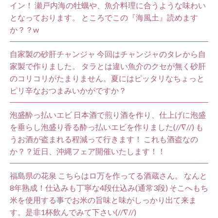
イン！ 瀬戸内海の牡蠣や、魚介料理に合うような味わい
となっております。 ところでこの『海風土』読めます
か？？w
自家製の砂肝チャンジャ 今回はチャンジャのタレから自
家製で作りました。 タラとは違い魚介のクセが無く砂肝
のコリコリがたまりません。夏にはピッタリなちょっと
ピリ辛なおつまみいかがですか？
泡盛酔っ払いエビ 日本酒で煎り酒を作り、仕上げに泡盛
を垂らし泡盛り香る酔っ払いエビを作りました(//∇//) も
うお酒が盗まれる程減って行きます！ これも酒盗なの
か？？近日、沖縄フェア開催いたします！！
福島県の花泉 こちらはロ万を作ってる酒蔵さん。 なんと
8年熟成！仕込みも丁寧な4段仕込み(通常3段) そこへもち
米を使用する事でお米の旨味と味がしっかり出て来ま
す。是非1杯飲んでみて下さい(//∇//)