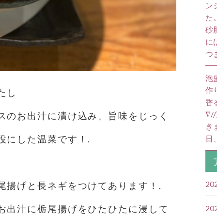
ン
た
砂
に
つ
泡
作
たし
香
∇
スのお出汁に漬け込み、旨味をじっく
き
役にした温菜です！.
日
20
尾揚げと長ネギをつけてあります！.
お出汁に栃尾揚げをひたひたに浸して
20