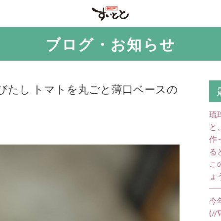
ブログ・お知らせ
びたし トマトを丸ごと薄口ベースの
琉
と
作
る
こ
ょ
今
(