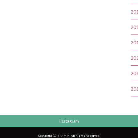
20
20
20
20
20
20
Instagram
Copyright (C) すいとと. All Rights Reserved.