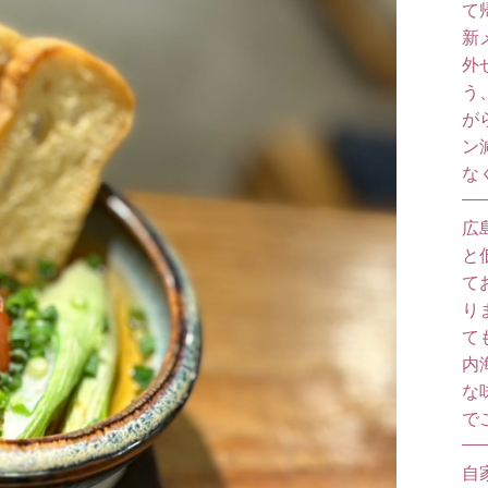
て
新
外
う
が
ン
な
広
と
て
り
て
内
な
で
自