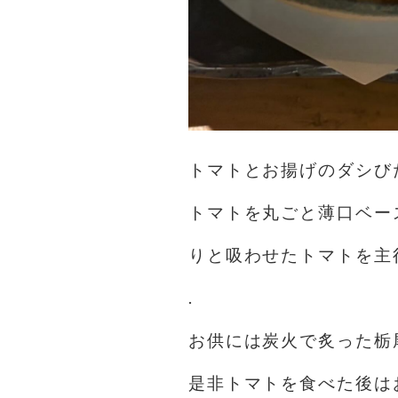
トマトとお揚げのダシび
トマトを丸ごと薄口ベー
りと吸わせたトマトを主
.
お供には炭火で炙った栃
是非トマトを食べた後は