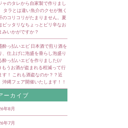
ジャのタレから自家製で作りまし
。 タラとは違い魚介のクセが無く
肝のコリコリがたまりません。夏
はピッタリなちょっとピリ辛なお
まみいかがですか？
盛酔っ払いエビ 日本酒で煎り酒を
り、仕上げに泡盛を垂らし泡盛り
る酔っ払いエビを作りました(//
//) もうお酒が盗まれる程減って行
ます！ これも酒盗なのか？？近
、沖縄フェア開催いたします！！
アーカイブ
26年8月
26年7月