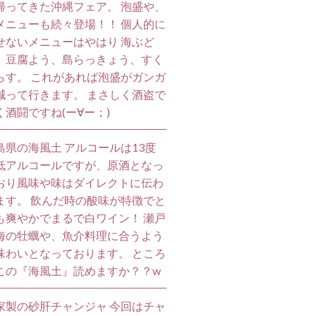
帰ってきた沖縄フェア。 泡盛や、
メニューも続々登場！！ 個人的に
せないメニューはやはり 海ぶど
、豆腐よう、島らっきょう、すく
らす。 これがあれば泡盛がガンガ
減って行きます。 まさしく酒盗で
く酒闘ですね(ー∀ー；)
島県の海風土 アルコールは13度
低アルコールですが、原酒となっ
おり風味や味はダイレクトに伝わ
ます。 飲んだ時の酸味が特徴でと
も爽やかでまるで白ワイン！ 瀬戸
海の牡蠣や、魚介料理に合うよう
味わいとなっております。 ところ
この『海風土』読めますか？？w
家製の砂肝チャンジャ 今回はチャ