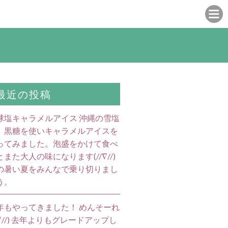
最近の投稿
球塩キャラメルアイス 沖縄の雪塩
、黒糖を使いキャラメルアイスを
ってみました。泡盛をかけて食べ
とまた大人の味になります(//∇//)
の暑い夏をみんなで乗り切りまし
う。
年もやってきました！ めんそーれ
//∇//) 去年よりもグレードアップし