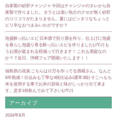
自家製の砂肝チャンジャ 今回はチャンジャのタレから自
家製で作りました。 タラとは違い魚介のクセが無く砂肝
のコリコリがたまりません。夏にはピッタリなちょっと
ピリ辛なおつまみいかがですか？
泡盛酔っ払いエビ 日本酒で煎り酒を作り、仕上げに泡盛
を垂らし泡盛り香る酔っ払いエビを作りました(//∇//) も
うお酒が盗まれる程減って行きます！ これも酒盗なの
か？？近日、沖縄フェア開催いたします！！
福島県の花泉 こちらはロ万を作ってる酒蔵さん。 なんと
8年熟成！仕込みも丁寧な4段仕込み(通常3段) そこへもち
米を使用する事でお米の旨味と味がしっかり出て来ま
す。是非1杯飲んでみて下さい(//∇//)
アーカイブ
2026年8月