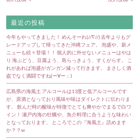
最近の投稿
今年もやってきました！ めんそーれ(//∇//) 去年よりもグ
レードアップして帰ってきた沖縄フェア。 泡盛や、新メ
ニューも続々登場！！ 個人的に外せないメニューはやは
り 海ぶどう、豆腐よう、島らっきょう、すくがらす。 こ
れがあれば泡盛がガンガン減って行きます。 まさしく酒
盗でなく酒闘ですね(ー∀ー；)
広島県の海風土 アルコールは13度と低アルコールです
が、原酒となっており風味や味はダイレクトに伝わりま
す。 飲んだ時の酸味が特徴でとても爽やかでまるで白ワ
イン！ 瀬戸内海の牡蠣や、魚介料理に合うような味わい
となっております。 ところでこの『海風土』読めます
か？？w