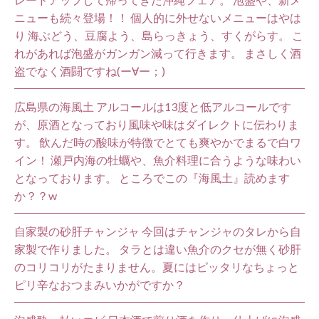
ニューも続々登場！！ 個人的に外せないメニューはやは
り 海ぶどう、豆腐よう、島らっきょう、すくがらす。 こ
れがあれば泡盛がガンガン減って行きます。 まさしく酒
盗でなく酒闘ですね(ー∀ー；)
広島県の海風土 アルコールは13度と低アルコールです
が、原酒となっており風味や味はダイレクトに伝わりま
す。 飲んだ時の酸味が特徴でとても爽やかでまるで白ワ
イン！ 瀬戸内海の牡蠣や、魚介料理に合うような味わい
となっております。 ところでこの『海風土』読めます
か？？w
自家製の砂肝チャンジャ 今回はチャンジャのタレから自
家製で作りました。 タラとは違い魚介のクセが無く砂肝
のコリコリがたまりません。夏にはピッタリなちょっと
ピリ辛なおつまみいかがですか？