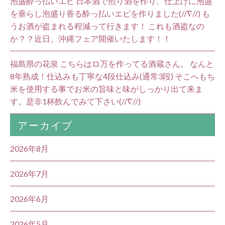
泡盛酔っ払いエビ 日本酒で煎り酒を作り、仕上げに泡盛
を垂らし泡盛り香る酔っ払いエビを作りました(//∇//) も
うお酒が盗まれる程減って行きます！ これも酒盗なの
か？？近日、沖縄フェア開催いたします！！
福島県の花泉 こちらはロ万を作ってる酒蔵さん。 なんと
8年熟成！仕込みも丁寧な4段仕込み(通常3段) そこへもち
米を使用する事でお米の旨味と味がしっかり出て来ま
す。是非1杯飲んでみて下さい(//∇//)
アーカイブ
2026年8月
2026年7月
2026年6月
2026年5月