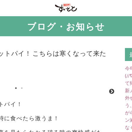
ブログ・お知らせ
ットパイ！ こちらは寒くなって来た
今
(
て
新
外
トパイ！
う
が
時に食べたら激うま！
ン
な