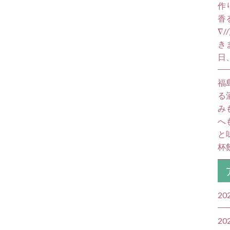
作
香
∇
き
日
福
る
み
へ
と
杯飲
20
20