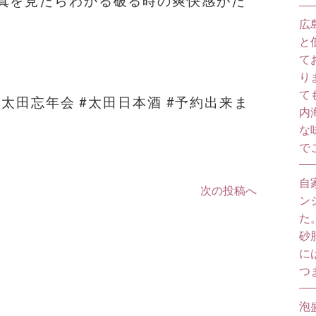
真を見たらわかる破る時の爽快感がた
広
と
て
り
て
#太田忘年会 #太田日本酒 #予約出来ま
内
な
で
自
次の投稿へ
ン
た
砂
に
つ
泡