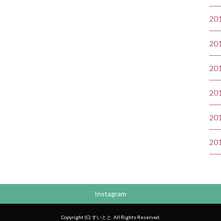
20
20
20
20
20
20
Instagram
Copyright (C) すいとと. All Rights Reserved.