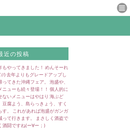
最近の投稿
年もやってきました！ めんそーれ
//∇//) 去年よりもグレードアップし
帰ってきた沖縄フェア。 泡盛や、
メニューも続々登場！！ 個人的に
せないメニューはやはり 海ぶど
、豆腐よう、島らっきょう、すく
らす。 これがあれば泡盛がガンガ
減って行きます。 まさしく酒盗で
く酒闘ですね(ー∀ー；)