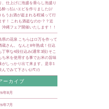
り、仕上げに泡盛を垂らし泡盛り
る酔っ払いエビを作りました(//
//) もうお酒が盗まれる程減って行
ます！ これも酒盗なのか？？近
、沖縄フェア開催いたします！！
島県の花泉 こちらはロ万を作って
酒蔵さん。 なんと8年熟成！仕込
も丁寧な4段仕込み(通常3段) そこ
もち米を使用する事でお米の旨味
味がしっかり出て来ます。是非1
んでみて下さい(//∇//)
アーカイブ
26年8月
26年7月