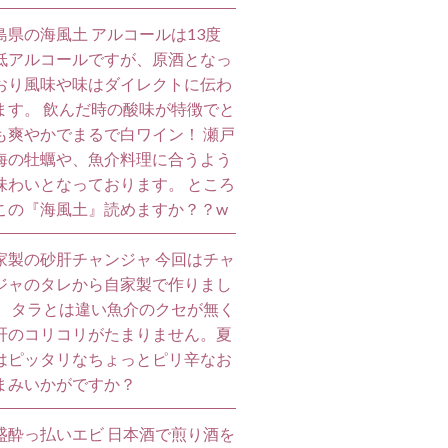
島県の海風土 アルコールは13度
低アルコールですが、原酒となっ
おり風味や味はダイレクトに伝わ
ます。 飲んだ時の酸味が特徴でと
も爽やかでまるで白ワイン！ 瀬戸
海の牡蠣や、魚介料理に合うよう
味わいとなっております。 ところ
この『海風土』読めますか？？w
家製の砂肝チャンジャ 今回はチャ
ジャのタレから自家製で作りまし
。 タラとは違い魚介のクセが無く
肝のコリコリがたまりません。夏
はピッタリなちょっとピリ辛なお
まみいかがですか？
盛酔っ払いエビ 日本酒で煎り酒を