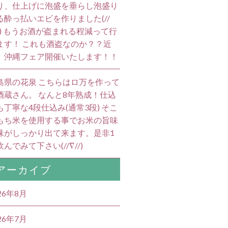
り、仕上げに泡盛を垂らし泡盛り
る酔っ払いエビを作りました(//
//) もうお酒が盗まれる程減って行
ます！ これも酒盗なのか？？近
、沖縄フェア開催いたします！！
島県の花泉 こちらはロ万を作って
酒蔵さん。 なんと8年熟成！仕込
も丁寧な4段仕込み(通常3段) そこ
もち米を使用する事でお米の旨味
味がしっかり出て来ます。是非1
んでみて下さい(//∇//)
アーカイブ
26年8月
26年7月