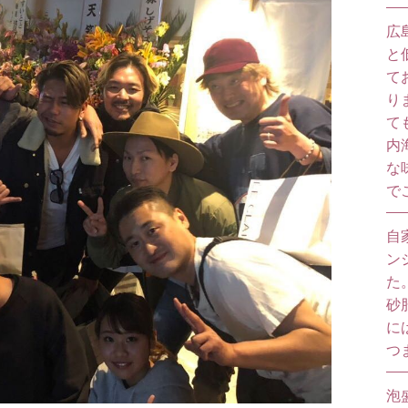
広
と
て
り
て
内
な
で
自
ン
た
砂
に
つ
泡