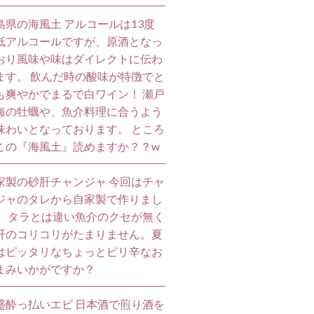
島県の海風土 アルコールは13度
低アルコールですが、原酒となっ
おり風味や味はダイレクトに伝わ
ます。 飲んだ時の酸味が特徴でと
も爽やかでまるで白ワイン！ 瀬戸
海の牡蠣や、魚介料理に合うよう
味わいとなっております。 ところ
この『海風土』読めますか？？w
家製の砂肝チャンジャ 今回はチャ
ジャのタレから自家製で作りまし
。 タラとは違い魚介のクセが無く
肝のコリコリがたまりません。夏
はピッタリなちょっとピリ辛なお
まみいかがですか？
盛酔っ払いエビ 日本酒で煎り酒を