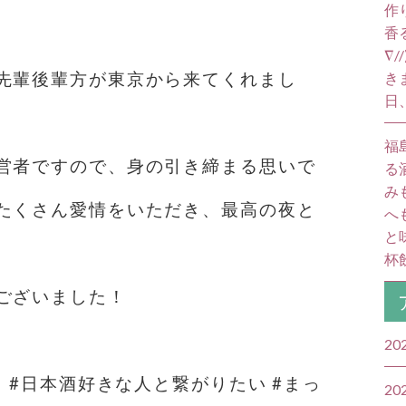
作
香
∇
き
先輩後輩方が東京から来てくれまし
日
福
営者ですので、身の引き締まる思いで
る
み
たくさん愛情をいただき、最高の夜と
へ
と
杯飲
ございました！
20
と #日本酒好きな人と繋がりたい #まっ
20