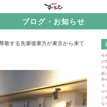
ブログ・お知らせ
と尊敬する先輩後輩方が東京から来て
今
(
て
新
外
う
が
ン
な