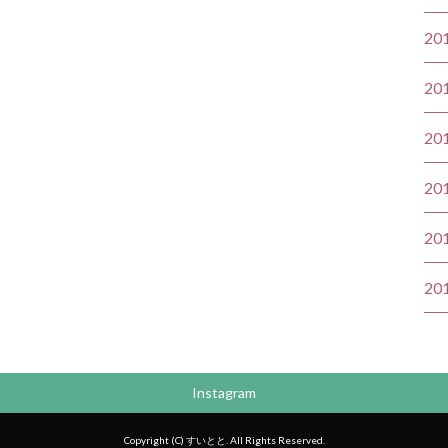
20
20
20
20
20
20
Instagram
Copyright (C) すいとと. All Rights Reserved.