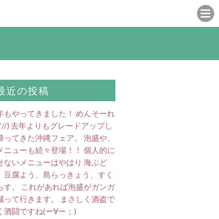
最近の投稿
年もやってきました！ めんそーれ
//∇//) 去年よりもグレードアップし
帰ってきた沖縄フェア。 泡盛や、
メニューも続々登場！！ 個人的に
せないメニューはやはり 海ぶど
、豆腐よう、島らっきょう、すく
らす。 これがあれば泡盛がガンガ
減って行きます。 まさしく酒盗で
く酒闘ですね(ー∀ー；)