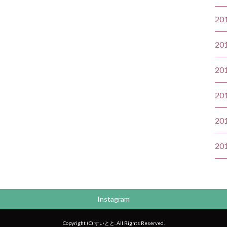
20
20
20
20
20
20
Instagram
Copyright (C) すいとと. All Rights Reserved.