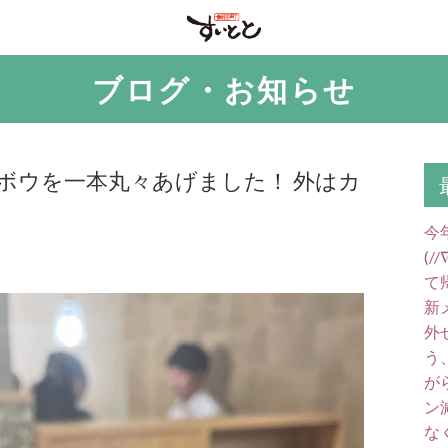
ブログ・お知らせ
ボウを一本丸々あげました！ 外はカ
今
(
て
新
外
う
が
ン
な