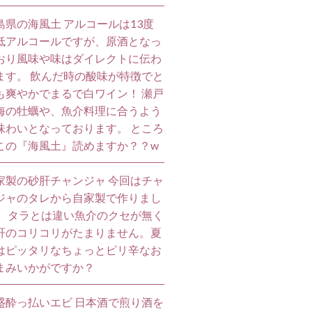
島県の海風土 アルコールは13度
低アルコールですが、原酒となっ
おり風味や味はダイレクトに伝わ
ます。 飲んだ時の酸味が特徴でと
も爽やかでまるで白ワイン！ 瀬戸
海の牡蠣や、魚介料理に合うよう
味わいとなっております。 ところ
この『海風土』読めますか？？w
家製の砂肝チャンジャ 今回はチャ
ジャのタレから自家製で作りまし
。 タラとは違い魚介のクセが無く
肝のコリコリがたまりません。夏
はピッタリなちょっとピリ辛なお
まみいかがですか？
盛酔っ払いエビ 日本酒で煎り酒を