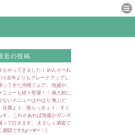
最近の投稿
年もやってきました！ めんそーれ
//∇//) 去年よりもグレードアップし
帰ってきた沖縄フェア。 泡盛や、
メニューも続々登場！！ 個人的に
せないメニューはやはり 海ぶど
、豆腐よう、島らっきょう、すく
らす。 これがあれば泡盛がガンガ
減って行きます。 まさしく酒盗で
く酒闘ですね(ー∀ー；)