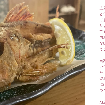
広
と
て
り
て
内
な
で
自
ン
た
砂
に
つ
泡