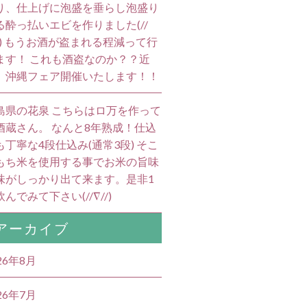
り、仕上げに泡盛を垂らし泡盛り
る酔っ払いエビを作りました(//
//) もうお酒が盗まれる程減って行
ます！ これも酒盗なのか？？近
、沖縄フェア開催いたします！！
島県の花泉 こちらはロ万を作って
酒蔵さん。 なんと8年熟成！仕込
も丁寧な4段仕込み(通常3段) そこ
もち米を使用する事でお米の旨味
味がしっかり出て来ます。是非1
んでみて下さい(//∇//)
アーカイブ
26年8月
26年7月