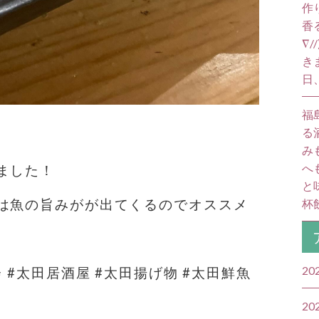
作
香
∇
き
日
福
る
み
へ
ました！
と
は魚の旨みがが出てくるのでオススメ
杯飲
20
 #太田居酒屋 #太田揚げ物 #太田鮮魚
20