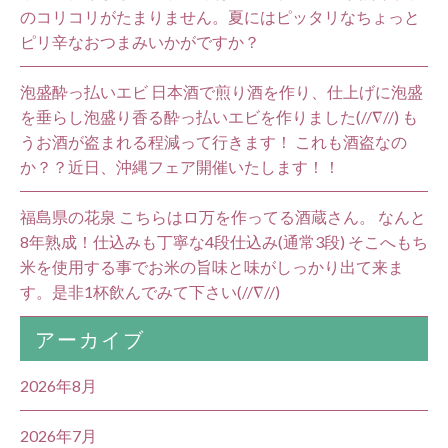
のコリコリがたまりません。夏にはピッタリなちょっと
ピリ辛なおつまみいかがですか？
泡盛酔っ払いエビ 日本酒で煎り酒を作り、仕上げに泡盛
を垂らし泡盛り香る酔っ払いエビを作りました(//∇//) も
うお酒が盗まれる程減って行きます！ これも酒盗なの
か？？近日、沖縄フェア開催いたします！！
福島県の花泉 こちらはロ万を作ってる酒蔵さん。 なんと
8年熟成！仕込みも丁寧な4段仕込み(通常3段) そこへもち
米を使用する事でお米の旨味と味がしっかり出て来ま
す。是非1杯飲んでみて下さい(//∇//)
アーカイブ
2026年8月
2026年7月