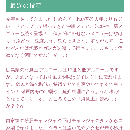
最近の投稿
今年もやってきました！ めんそーれ(//∇//) 去年よりもグ
レードアップして帰ってきた沖縄フェア。 泡盛や、新メ
ニューも続々登場！！ 個人的に外せないメニューはやは
り 海ぶどう、豆腐よう、島らっきょう、すくがらす。 こ
れがあれば泡盛がガンガン減って行きます。 まさしく酒
盗でなく酒闘ですね(ー∀ー；)
広島県の海風土 アルコールは13度と低アルコールです
が、原酒となっており風味や味はダイレクトに伝わりま
す。 飲んだ時の酸味が特徴でとても爽やかでまるで白ワ
イン！ 瀬戸内海の牡蠣や、魚介料理に合うような味わい
となっております。 ところでこの『海風土』読めます
か？？w
自家製の砂肝チャンジャ 今回はチャンジャのタレから自
家製で作りました。 タラとは違い魚介のクセが無く砂肝