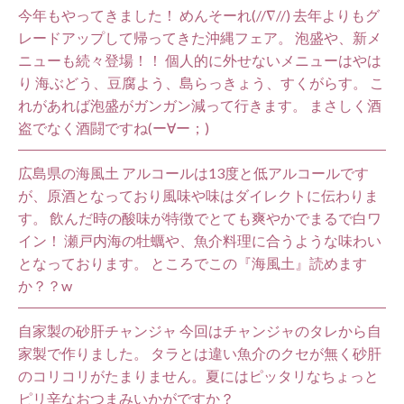
今年もやってきました！ めんそーれ(//∇//) 去年よりもグ
レードアップして帰ってきた沖縄フェア。 泡盛や、新メ
ニューも続々登場！！ 個人的に外せないメニューはやは
り 海ぶどう、豆腐よう、島らっきょう、すくがらす。 こ
れがあれば泡盛がガンガン減って行きます。 まさしく酒
盗でなく酒闘ですね(ー∀ー；)
広島県の海風土 アルコールは13度と低アルコールです
が、原酒となっており風味や味はダイレクトに伝わりま
す。 飲んだ時の酸味が特徴でとても爽やかでまるで白ワ
イン！ 瀬戸内海の牡蠣や、魚介料理に合うような味わい
となっております。 ところでこの『海風土』読めます
か？？w
自家製の砂肝チャンジャ 今回はチャンジャのタレから自
家製で作りました。 タラとは違い魚介のクセが無く砂肝
のコリコリがたまりません。夏にはピッタリなちょっと
ピリ辛なおつまみいかがですか？