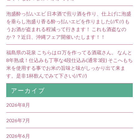
泡盛酔っ払いエビ 日本酒で煎り酒を作り、仕上げに泡盛
を垂らし泡盛り香る酔っ払いエビを作りました(//∇//) も
うお酒が盗まれる程減って行きます！ これも酒盗なの
か？？近日、沖縄フェア開催いたします！！
福島県の花泉 こちらはロ万を作ってる酒蔵さん。 なんと
8年熟成！仕込みも丁寧な4段仕込み(通常3段) そこへもち
米を使用する事でお米の旨味と味がしっかり出て来ま
す。是非1杯飲んでみて下さい(//∇//)
アーカイブ
2026年8月
2026年7月
2026年6月