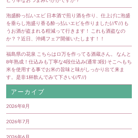
泡盛酔っ払いエビ 日本酒で煎り酒を作り、仕上げに泡盛
を垂らし泡盛り香る酔っ払いエビを作りました(//∇//) も
うお酒が盗まれる程減って行きます！ これも酒盗なの
か？？近日、沖縄フェア開催いたします！！
福島県の花泉 こちらはロ万を作ってる酒蔵さん。 なんと
8年熟成！仕込みも丁寧な4段仕込み(通常3段) そこへもち
米を使用する事でお米の旨味と味がしっかり出て来ま
す。是非1杯飲んでみて下さい(//∇//)
アーカイブ
2026年8月
2026年7月
2026年6月