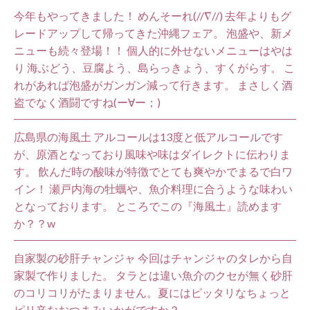
今年もやってきました！ めんそーれ(//∇//) 去年よりもグ
レードアップして帰ってきた沖縄フェア。 泡盛や、新メ
ニューも続々登場！！ 個人的に外せないメニューはやは
り 海ぶどう、豆腐よう、島らっきょう、すくがらす。 こ
れがあれば泡盛がガンガン減って行きます。 まさしく酒
盗でなく酒闘ですね(ー∀ー；)
広島県の海風土 アルコールは13度と低アルコールです
が、原酒となっており風味や味はダイレクトに伝わりま
す。 飲んだ時の酸味が特徴でとても爽やかでまるで白ワ
イン！ 瀬戸内海の牡蠣や、魚介料理に合うような味わい
となっております。 ところでこの『海風土』読めます
か？？w
自家製の砂肝チャンジャ 今回はチャンジャのタレから自
家製で作りました。 タラとは違い魚介のクセが無く砂肝
のコリコリがたまりません。夏にはピッタリなちょっと
ピリ辛なおつまみいかがですか？