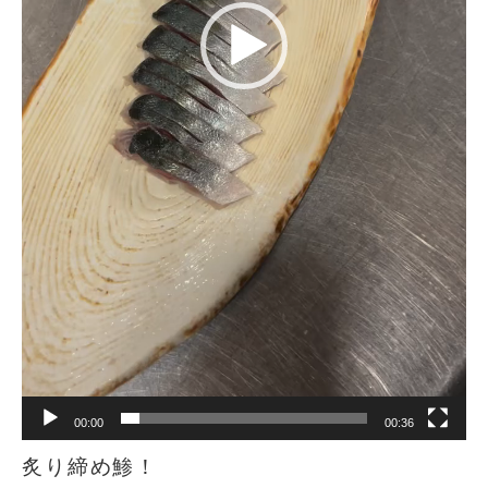
00:00
00:36
炙り締め鯵！