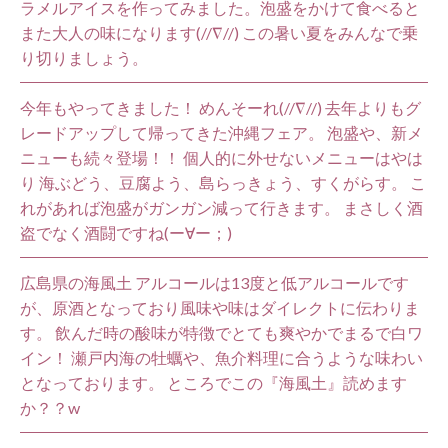
ラメルアイスを作ってみました。泡盛をかけて食べると
また大人の味になります(//∇//) この暑い夏をみんなで乗
り切りましょう。
今年もやってきました！ めんそーれ(//∇//) 去年よりもグ
レードアップして帰ってきた沖縄フェア。 泡盛や、新メ
ニューも続々登場！！ 個人的に外せないメニューはやは
り 海ぶどう、豆腐よう、島らっきょう、すくがらす。 こ
れがあれば泡盛がガンガン減って行きます。 まさしく酒
盗でなく酒闘ですね(ー∀ー；)
広島県の海風土 アルコールは13度と低アルコールです
が、原酒となっており風味や味はダイレクトに伝わりま
す。 飲んだ時の酸味が特徴でとても爽やかでまるで白ワ
イン！ 瀬戸内海の牡蠣や、魚介料理に合うような味わい
となっております。 ところでこの『海風土』読めます
か？？w