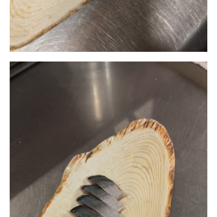
動
画
プ
レ
ー
ヤ
ー