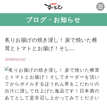
ブログ・お知らせ
炙りお揚げの焼き浸し！ 炭で焼いた椎
茸とトマトとお揚げ！そし…
2024年9月15日