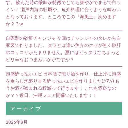
す。 飲んだ時の酸味が特徴でとても爽やかでまるで白ワ
イン！ 瀬戸内海の牡蠣や、魚介料理に合うような味わい
となっております。 ところでこの『海風土』読めます
か？？w
自家製の砂肝チャンジャ 今回はチャンジャのタレから自
家製で作りました。 タラとは違い魚介のクセが無く砂肝
のコリコリがたまりません。夏にはピッタリなちょっと
ピリ辛なおつまみいかがですか？
泡盛酔っ払いエビ 日本酒で煎り酒を作り、仕上げに泡盛
を垂らし泡盛り香る酔っ払いエビを作りました(//∇//) も
うお酒が盗まれる程減って行きます！ これも酒盗なの
か？？近日、沖縄フェア開催いたします！！
アーカイブ
2026年8月