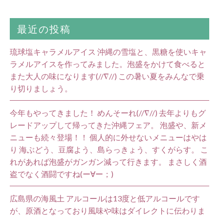
最近の投稿
琉球塩キャラメルアイス 沖縄の雪塩と、黒糖を使いキャ
ラメルアイスを作ってみました。泡盛をかけて食べると
また大人の味になります(//∇//) この暑い夏をみんなで乗
り切りましょう。
今年もやってきました！ めんそーれ(//∇//) 去年よりもグ
レードアップして帰ってきた沖縄フェア。 泡盛や、新メ
ニューも続々登場！！ 個人的に外せないメニューはやは
り 海ぶどう、豆腐よう、島らっきょう、すくがらす。 こ
れがあれば泡盛がガンガン減って行きます。 まさしく酒
盗でなく酒闘ですね(ー∀ー；)
広島県の海風土 アルコールは13度と低アルコールです
が、原酒となっており風味や味はダイレクトに伝わりま