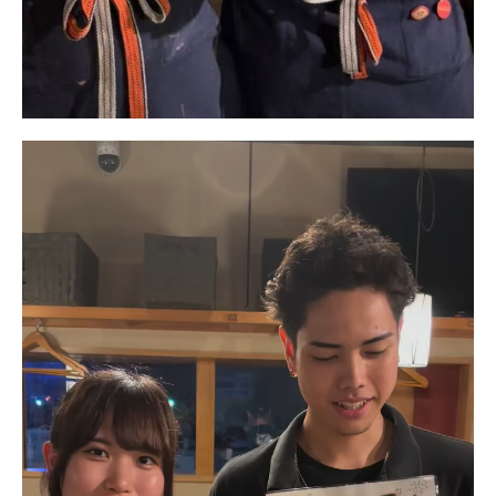
動
画
プ
レ
ー
ヤ
ー