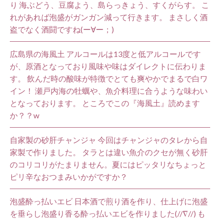
り 海ぶどう、豆腐よう、島らっきょう、すくがらす。 こ
れがあれば泡盛がガンガン減って行きます。 まさしく酒
盗でなく酒闘ですね(ー∀ー；)
広島県の海風土 アルコールは13度と低アルコールです
が、原酒となっており風味や味はダイレクトに伝わりま
す。 飲んだ時の酸味が特徴でとても爽やかでまるで白ワ
イン！ 瀬戸内海の牡蠣や、魚介料理に合うような味わい
となっております。 ところでこの『海風土』読めます
か？？w
自家製の砂肝チャンジャ 今回はチャンジャのタレから自
家製で作りました。 タラとは違い魚介のクセが無く砂肝
のコリコリがたまりません。夏にはピッタリなちょっと
ピリ辛なおつまみいかがですか？
泡盛酔っ払いエビ 日本酒で煎り酒を作り、仕上げに泡盛
を垂らし泡盛り香る酔っ払いエビを作りました(//∇//) も