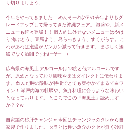
り切りましょう。
今年もやってきました！ めんそーれ(//∇//) 去年よりもグ
レードアップして帰ってきた沖縄フェア。 泡盛や、新メ
ニューも続々登場！！ 個人的に外せないメニューはやは
り 海ぶどう、豆腐よう、島らっきょう、すくがらす。 こ
れがあれば泡盛がガンガン減って行きます。 まさしく酒
盗でなく酒闘ですね(ー∀ー；)
広島県の海風土 アルコールは13度と低アルコールです
が、原酒となっており風味や味はダイレクトに伝わりま
す。 飲んだ時の酸味が特徴でとても爽やかでまるで白ワ
イン！ 瀬戸内海の牡蠣や、魚介料理に合うような味わい
となっております。 ところでこの『海風土』読めます
か？？w
自家製の砂肝チャンジャ 今回はチャンジャのタレから自
家製で作りました。 タラとは違い魚介のクセが無く砂肝