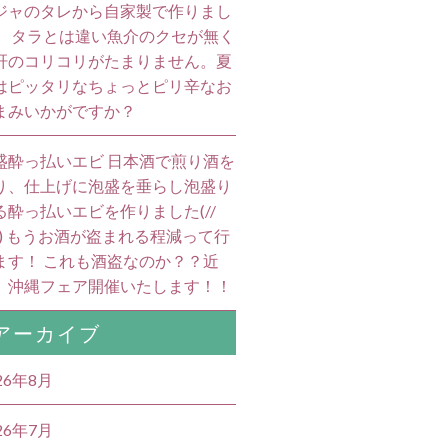
ジャのタレから自家製で作りまし
。 タラとは違い魚介のクセが無く
肝のコリコリがたまりません。夏
はピッタリなちょっとピリ辛なお
まみいかがですか？
盛酔っ払いエビ 日本酒で煎り酒を
り、仕上げに泡盛を垂らし泡盛り
る酔っ払いエビを作りました(//
//) もうお酒が盗まれる程減って行
ます！ これも酒盗なのか？？近
、沖縄フェア開催いたします！！
アーカイブ
26年8月
26年7月