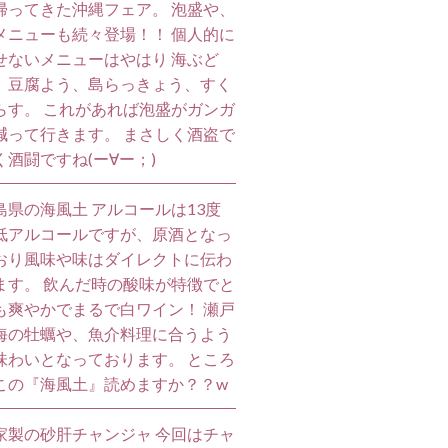
帰ってきた沖縄フェア。 泡盛や、
メニューも続々登場！！ 個人的に
せないメニューはやはり 海ぶど
、豆腐よう、島らっきょう、すく
らす。 これがあれば泡盛がガンガ
減って行きます。 まさしく酒盗で
く酒闘ですね(ー∀ー；)
島県の海風土 アルコールは13度
低アルコールですが、原酒となっ
おり風味や味はダイレクトに伝わ
ます。 飲んだ時の酸味が特徴でと
も爽やかでまるで白ワイン！ 瀬戸
海の牡蠣や、魚介料理に合うよう
味わいとなっております。 ところ
この『海風土』読めますか？？w
家製の砂肝チャンジャ 今回はチャ