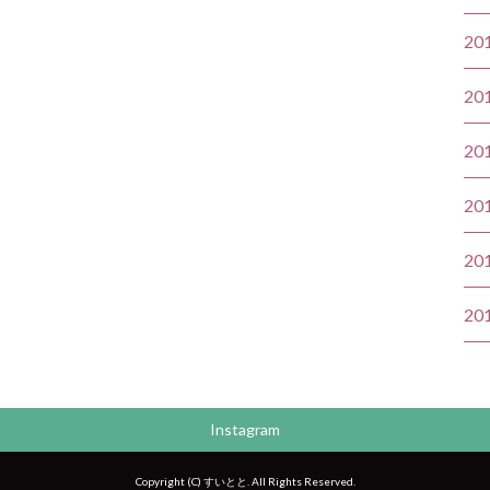
20
20
20
20
20
20
Instagram
Copyright (C) すいとと. All Rights Reserved.