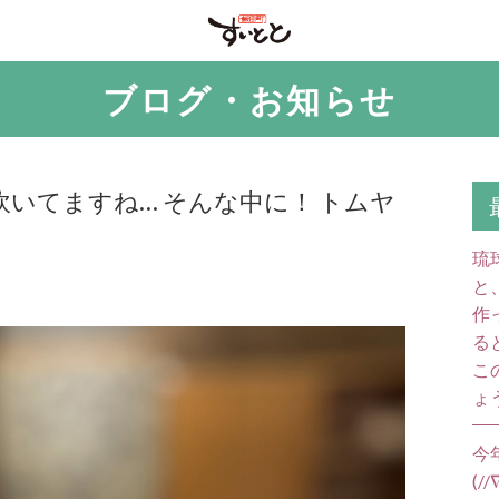
ブログ・お知らせ
いてますね… そんな中に！ トムヤ
琉
と
作
る
こ
ょ
今
(