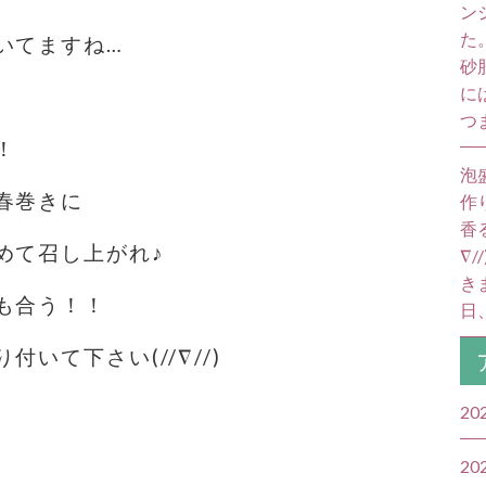
ン
た
いてますね…
砂
に
つ
！
泡
春巻きに
作
香
めて召し上がれ♪
∇
き
も合う！！
日
いて下さい(//∇//)
20
20