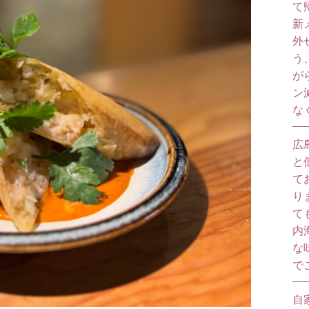
て
新
外
う
が
ン
な
広
と
て
り
て
内
な
で
自