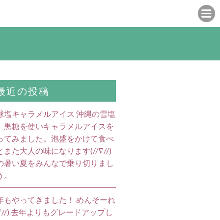
最近の投稿
球塩キャラメルアイス 沖縄の雪塩
、黒糖を使いキャラメルアイスを
ってみました。泡盛をかけて食べ
とまた大人の味になります(//∇//)
の暑い夏をみんなで乗り切りまし
う。
年もやってきました！ めんそーれ
//∇//) 去年よりもグレードアップし