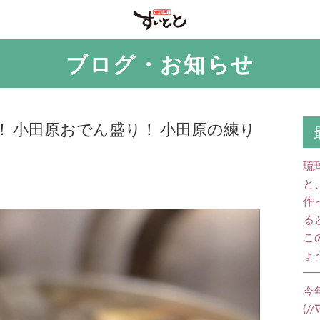
ブログ・お知らせ
 小田原おでん盛り！ 小田原の練り
琉
と
作
る
こ
ょ
今
(