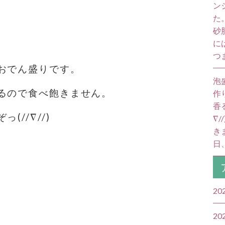
ン
た
砂
に
つ
おでん盛りです。
泡
るので食べ飽きません。
作
香
//∇//)
∇
き
日
20
20