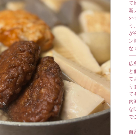
て
新
外
う
が
ン
な
広
と
て
り
て
内
な
で
自