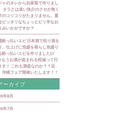
ジャのタレから自家製で作りまし
。 タラとは違い魚介のクセが無く
肝のコリコリがたまりません。夏
はピッタリなちょっとピリ辛なお
まみいかがですか？
盛酔っ払いエビ 日本酒で煎り酒を
り、仕上げに泡盛を垂らし泡盛り
る酔っ払いエビを作りました(//
//) もうお酒が盗まれる程減って行
ます！ これも酒盗なのか？？近
、沖縄フェア開催いたします！！
アーカイブ
26年8月
26年7月