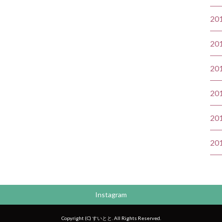
20
20
20
20
20
20
Instagram
Copyright (C) すいとと. All Rights Reserved.