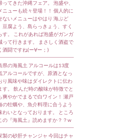
帰ってきた沖縄フェア。 泡盛や、
メニューも続々登場！！ 個人的に
せないメニューはやはり 海ぶど
、豆腐よう、島らっきょう、すく
らす。 これがあれば泡盛がガンガ
減って行きます。 まさしく酒盗で
く酒闘ですね(ー∀ー；)
島県の海風土 アルコールは13度
低アルコールですが、原酒となっ
おり風味や味はダイレクトに伝わ
ます。 飲んだ時の酸味が特徴でと
も爽やかでまるで白ワイン！ 瀬戸
海の牡蠣や、魚介料理に合うよう
味わいとなっております。 ところ
この『海風土』読めますか？？w
家製の砂肝チャンジャ 今回はチャ