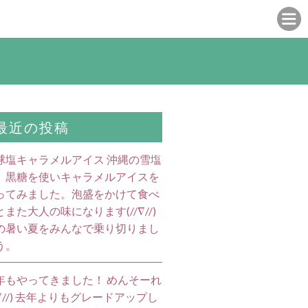
最近の投稿
球塩キャラメルアイス 沖縄の雪塩
、黒糖を使いキャラメルアイスを
ってみました。泡盛をかけて食べ
とまた大人の味になります(//∇//)
の暑い夏をみんなで乗り切りまし
う。
年もやってきました！ めんそーれ
//∇//) 去年よりもグレードアップし