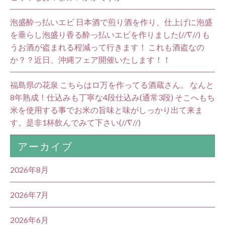
泡盛酔っ払いエビ 日本酒で煎り酒を作り、仕上げに泡盛
を垂らし泡盛り香る酔っ払いエビを作りました(//∇//) も
うお酒が盗まれる程減って行きます！ これも酒盗なの
か？？近日、沖縄フェア開催いたします！！
福島県の花泉 こちらはロ万を作ってる酒蔵さん。 なんと
8年熟成！仕込みも丁寧な4段仕込み(通常3段) そこへもち
米を使用する事でお米の旨味と味がしっかり出て来ま
す。是非1杯飲んでみて下さい(//∇//)
アーカイブ
2026年8月
2026年7月
2026年6月