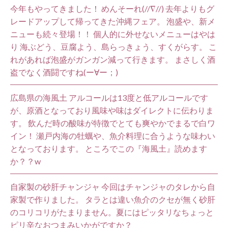
今年もやってきました！ めんそーれ(//∇//) 去年よりもグ
レードアップして帰ってきた沖縄フェア。 泡盛や、新メ
ニューも続々登場！！ 個人的に外せないメニューはやは
り 海ぶどう、豆腐よう、島らっきょう、すくがらす。 こ
れがあれば泡盛がガンガン減って行きます。 まさしく酒
盗でなく酒闘ですね(ー∀ー；)
広島県の海風土 アルコールは13度と低アルコールです
が、原酒となっており風味や味はダイレクトに伝わりま
す。 飲んだ時の酸味が特徴でとても爽やかでまるで白ワ
イン！ 瀬戸内海の牡蠣や、魚介料理に合うような味わい
となっております。 ところでこの『海風土』読めます
か？？w
自家製の砂肝チャンジャ 今回はチャンジャのタレから自
家製で作りました。 タラとは違い魚介のクセが無く砂肝
のコリコリがたまりません。夏にはピッタリなちょっと
ピリ辛なおつまみいかがですか？