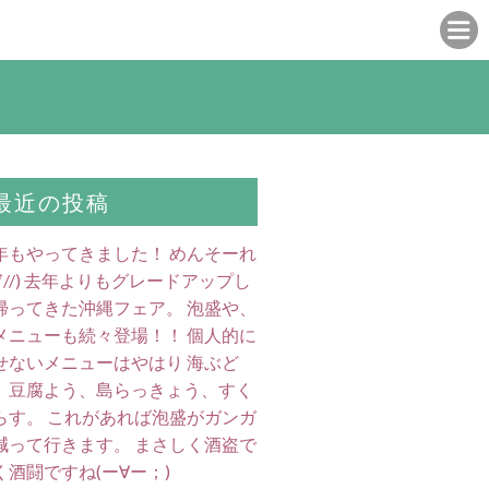
最近の投稿
年もやってきました！ めんそーれ
//∇//) 去年よりもグレードアップし
帰ってきた沖縄フェア。 泡盛や、
メニューも続々登場！！ 個人的に
せないメニューはやはり 海ぶど
、豆腐よう、島らっきょう、すく
らす。 これがあれば泡盛がガンガ
減って行きます。 まさしく酒盗で
く酒闘ですね(ー∀ー；)