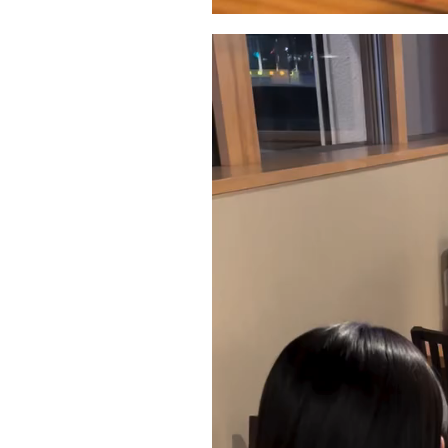
動
画
プ
レ
ー
ヤ
ー