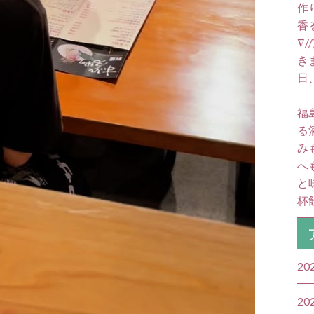
作
香
∇
き
日
福
る
み
へ
と
杯飲
20
20