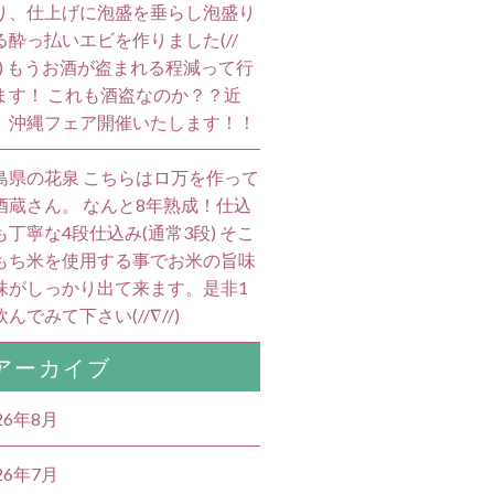
り、仕上げに泡盛を垂らし泡盛り
る酔っ払いエビを作りました(//
//) もうお酒が盗まれる程減って行
ます！ これも酒盗なのか？？近
、沖縄フェア開催いたします！！
島県の花泉 こちらはロ万を作って
酒蔵さん。 なんと8年熟成！仕込
も丁寧な4段仕込み(通常3段) そこ
もち米を使用する事でお米の旨味
味がしっかり出て来ます。是非1
んでみて下さい(//∇//)
アーカイブ
26年8月
26年7月