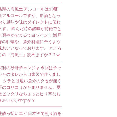
島県の海風土 アルコールは13度
低アルコールですが、原酒となっ
おり風味や味はダイレクトに伝わ
ます。 飲んだ時の酸味が特徴でと
も爽やかでまるで白ワイン！ 瀬戸
海の牡蠣や、魚介料理に合うよう
味わいとなっております。 ところ
この『海風土』読めますか？？w
家製の砂肝チャンジャ 今回はチャ
ジャのタレから自家製で作りまし
。 タラとは違い魚介のクセが無く
肝のコリコリがたまりません。夏
はピッタリなちょっとピリ辛なお
まみいかがですか？
盛酔っ払いエビ 日本酒で煎り酒を