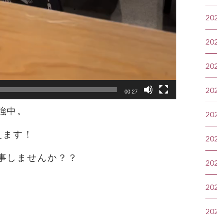
20
20
20
20
00:27
強中。
20
えます！
20
事しませんか？？
20
20
20