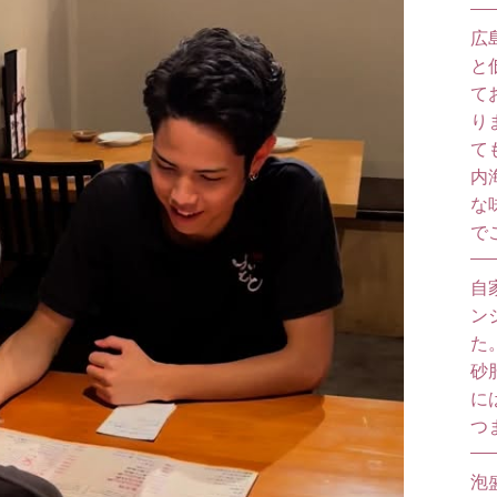
広
と
て
り
て
内
な
で
自
ン
た
砂
に
つ
泡