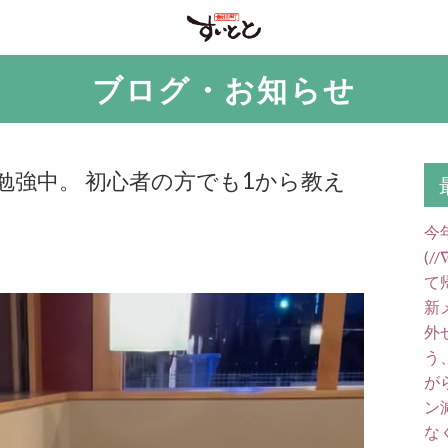
ブログ・お知らせ
勉強中。 初心者の方でも1から教え
今
(
て
新
外
う
が
ン
な