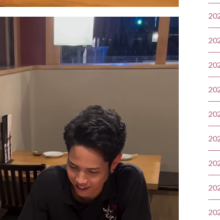
20
20
20
20
20
20
20
20
20