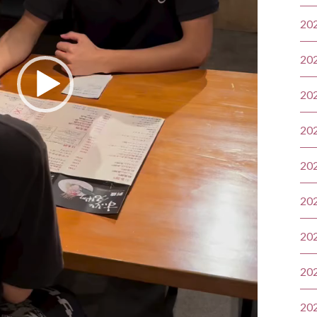
20
20
20
20
20
20
20
20
20